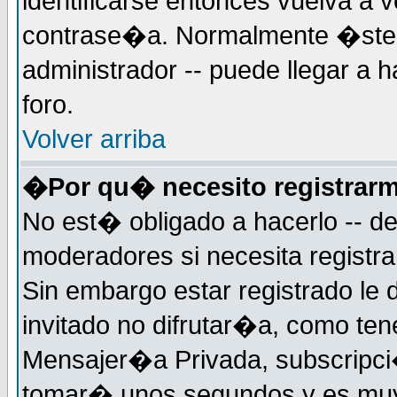
identificarse entonces vuelva a v
contrase�a. Normalmente �ste es
administrador -- puede llegar a 
foro.
Volver arriba
�Por qu� necesito registrar
No est� obligado a hacerlo -- d
moderadores si necesita registr
Sin embargo estar registrado le
invitado no difrutar�a, como ten
Mensajer�a Privada, subscripci�n
tomar� unos segundos y es muy