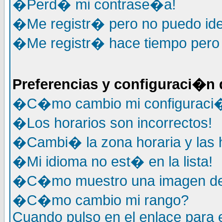
�Perd� mi contrase�a!
�Me registr� pero no puedo ide
�Me registr� hace tiempo pero y
Preferencias y configuraci�n 
�C�mo cambio mi configuraci
�Los horarios son incorrectos!
�Cambi� la zona horaria y las h
�Mi idioma no est� en la lista!
�C�mo muestro una imagen deb
�C�mo cambio mi rango?
Cuando pulso en el enlace para 