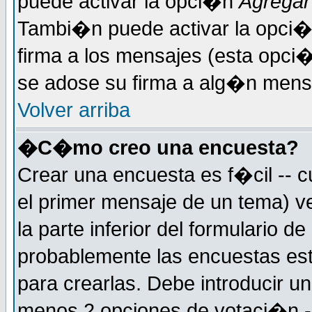
puede activar la opci�n
Agregar
Tambi�n puede activar la opci�
firma a los mensajes (esta opci�
se adose su firma a alg�n mensaj
Volver arriba
�C�mo creo una encuesta?
Crear una encuesta es f�cil -- c
el primer mensaje de un tema) 
la parte inferior del formulario 
probablemente las encuestas es
para crearlas. Debe introducir un
menos 2 opciones de votaci�n -