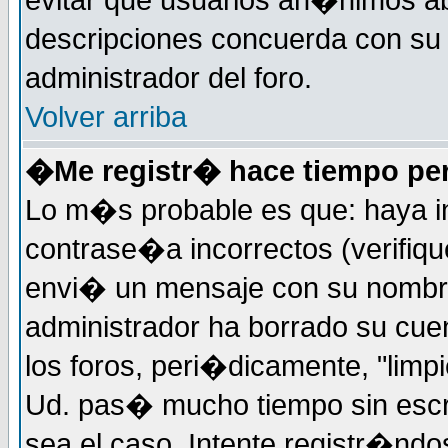
evitar que usuarios an�nimos ab
descripciones concuerda con su 
administrador del foro.
Volver arriba
�Me registr� hace tiempo per
Lo m�s probable es que: haya i
contrase�a incorrectos (verifiqu
envi� un mensaje con su nombre
administrador ha borrado su cue
los foros, peri�dicamente, "limp
Ud. pas� mucho tiempo sin escr
sea el caso. Intente registr�nd