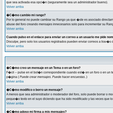
que sea activada esa opci�n (seguramente sea un administrador bueno).
Volver arriba
�C�mo cambio mi rango?
Por lo general no puede cambiar su Rango ya que �ste es asociado directamen
abuse del foro creando mensajes innecesarios solo para incrementar su Rang
Volver arriba
Cuando pulso en el enlace para enviar un correo a un usuario me pide no
Disculpe, pero solo los usuarios registrados pueden enviar correos a trav�s 
Volver arriba
�C�mo creo un mensaje en un Tema o en un foro?
F�cil -- pulse en el bot�n correspondiente cuando est� en un foro o en un te
p�gina (
Puede crear mensajes. Puede hacer encuestas..
)
Volver arriba
�C�mo modifico o borro un mensaje?
A menos que sea administrador o moderador del foro, solo puede borrar o m
peque�o texto en el suyo diciendo que ha sido modificado y las veces que lo 
Volver arriba
�C�mo adoso mi firma a mis mensajes?