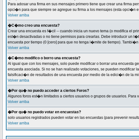
Para adosar una firma en sus mensajes primero tiene que crear una firma per
opci�n para que siempre se agregue su firma a los mensajes (esta opci�n est�
Volver arriba
�C�mo creo una encuesta?
Crear una encuesta es f�cil -- cuando inicia un nuevo tema (o modifica el 
est�n desactivadas o no tiene permisos para crearlas. Debe introducir un t�
encuesta por tiempo (0 [cero] para que no tenga l�mite de tiempo). Tambi�n 
Volver arriba
�C�mo modifico o borro una encuesta?
Al igual que con los mensajes, solo puede modificar o borrar una encuesta g
encuesta asociada. Si no se han realizado votaciones, se pueden modificar la
falsificaci�n de resultados de una encuesta por medio de la edici�n de la m
Volver arriba
�Por qu� no puedo acceder a ciertos Foros?
Algunos foros est�n limitados a ciertos usuarios o grupos de usuarios. Para ve
Volver arriba
�Por qu� no puedo votar en encuestas?
solo usuarios registrados pueden votar en las encuestas (para prevenir result
Volver arriba