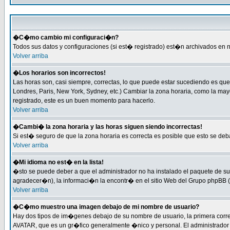
�C�mo cambio mi configuraci�n?
Todos sus datos y configuraciones (si est� registrado) est�n archivados en n
Volver arriba
�Los horarios son incorrectos!
Las horas son, casi siempre, correctas, lo que puede estar sucediendo es que 
Londres, Paris, New York, Sydney, etc.) Cambiar la zona horaria, como la ma
registrado, este es un buen momento para hacerlo.
Volver arriba
�Cambi� la zona horaria y las horas siguen siendo incorrectas!
Si est� seguro de que la zona horaria es correcta es posible que esto se de
Volver arriba
�Mi idioma no est� en la lista!
�sto se puede deber a que el administrador no ha instalado el paquete de su 
agradecer�n), la informaci�n la encontr� en el sitio Web del Grupo phpBB (P
Volver arriba
�C�mo muestro una imagen debajo de mi nombre de usuario?
Hay dos tipos de im�genes debajo de su nombre de usuario, la primera corr
AVATAR, que es un gr�fico generalmente �nico y personal. El administrador de