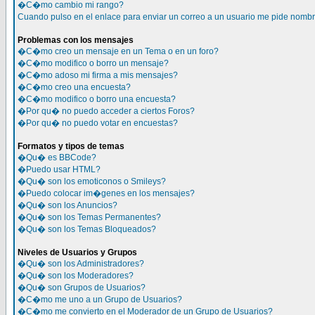
�C�mo cambio mi rango?
Cuando pulso en el enlace para enviar un correo a un usuario me pide nomb
Problemas con los mensajes
�C�mo creo un mensaje en un Tema o en un foro?
�C�mo modifico o borro un mensaje?
�C�mo adoso mi firma a mis mensajes?
�C�mo creo una encuesta?
�C�mo modifico o borro una encuesta?
�Por qu� no puedo acceder a ciertos Foros?
�Por qu� no puedo votar en encuestas?
Formatos y tipos de temas
�Qu� es BBCode?
�Puedo usar HTML?
�Qu� son los emoticonos o Smileys?
�Puedo colocar im�genes en los mensajes?
�Qu� son los Anuncios?
�Qu� son los Temas Permanentes?
�Qu� son los Temas Bloqueados?
Niveles de Usuarios y Grupos
�Qu� son los Administradores?
�Qu� son los Moderadores?
�Qu� son Grupos de Usuarios?
�C�mo me uno a un Grupo de Usuarios?
�C�mo me convierto en el Moderador de un Grupo de Usuarios?