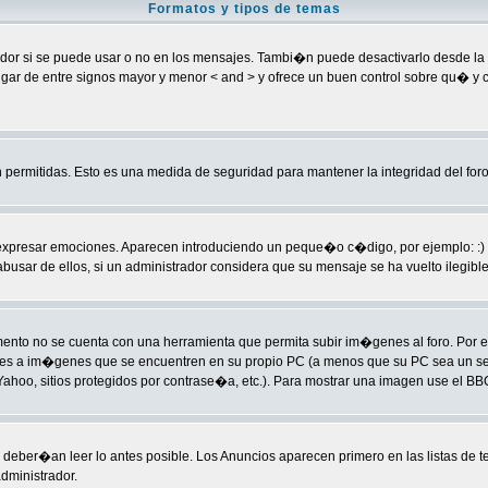
Formatos y tipos de temas
 si se puede usar o no en los mensajes. Tambi�n puede desactivarlo desde la ca
] en lugar de entre signos mayor y menor < and > y ofrece un buen control sobre 
permitidas. Esto es una medida de seguridad para mantener la integridad del foro
sar emociones. Aparecen introduciendo un peque�o c�digo, por ejemplo: :) signific
ar de ellos, si un administrador considera que su mensaje se ha vuelto ilegible p
to no se cuenta con una herramienta que permita subir im�genes al foro. Por 
laces a im�genes que se encuentren en su propio PC (a menos que su PC sea un 
hoo, sitios protegidos por contrase�a, etc.). Para mostrar una imagen use el BBC
deber�an leer lo antes posible. Los Anuncios aparecen primero en las listas de 
dministrador.