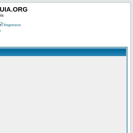
UIA.ORG
mía
Registrarse
n