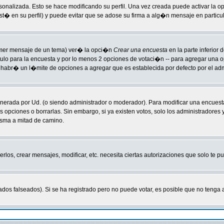
sonalizada. Esto se hace modificando su perfil. Una vez creada puede activar la 
 en su perfil) y puede evitar que se adose su firma a alg�n mensaje en particula
primer mensaje de un tema) ver� la opci�n
Crear una encuesta
en la parte inferior
tulo para la encuesta y por lo menos 2 opciones de votaci�n -- para agregar una
habr� un l�mite de opciones a agregar que es establecida por defecto por el adm
enerada por Ud. (o siendo administrador o moderador). Para modificar una encuesta
s opciones o borrarlas. Sin embargo, si ya existen votos, solo los administradores
isma a mitad de camino.
rlos, crear mensajes, modificar, etc. necesita ciertas autorizaciones que solo te 
ados falseados). Si se ha registrado pero no puede votar, es posible que no tenga