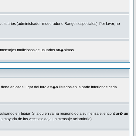
 usuarios (administrador, moderador o Rangos especiales). Por favor, no
M o mensajes maliciosos de usuarios an�nimos.
ene en cada lugar del foro est�n listados en la parte inferior de cada
 pulsando en
Editar
. Si alguien ya ha respondido a su mensaje, encontrar� un
a mayoria de las veces se deja un mensaje aclaratorio).