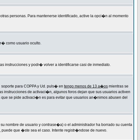
r otras personas. Para mantenerse identificado, active la opci�n al momento
ar� como usuario oculto.
las instrucciones y podr� volver a identificarse casi de inmediato.
 el soporte para COPPA y Ud. puls� en
tengo menos de 13 a�os
mientras se
as instrucciones de activaci�n, algunos foros dejan que sus usuarios activen
 las que se pide activaci�n es para evitar que usuarios an�nimos abusen del
 su nombre de usuario y contrase�a) o el administrador ha borrado su cuenta
, puede que �ste sea el caso. Intente registr�ndose de nuevo.