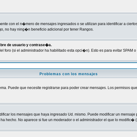
te con el n�mero de mensajes ingresados o se utilizan para identificar a ciertos
o, no hay ning�n beneficio adicional por tener Rangos.
mbre de usuario y contrase�a.
del foro (si el administrador ha habilitado esta opci�n). Esto es para evitar SPA
Problemas con los mensajes
ma. Puede que necesite registrarse para poder crear mensajes. Los permisos que ti
odificar los mensajes que haya ingresado Ud. mismo. Puede modificar un mensaje
ha hecho. No aparece si fue un moderador o el administrador el que lo modific� (l