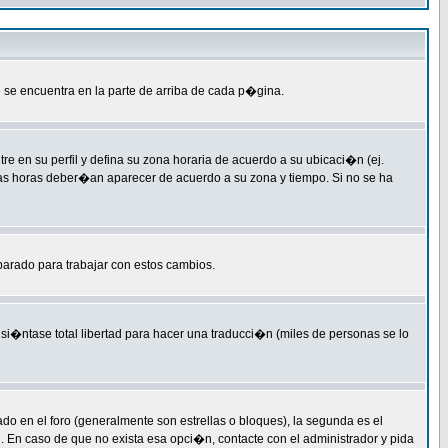
 se encuentra en la parte de arriba de cada p�gina.
re en su perfil y defina su zona horaria de acuerdo a su ubicaci�n (ej.
las horas deber�an aparecer de acuerdo a su zona y tiempo. Si no se ha
parado para trabajar con estos cambios.
si�ntase total libertad para hacer una traducci�n (miles de personas se lo
en el foro (generalmente son estrellas o bloques), la segunda es el
l. En caso de que no exista esa opci�n, contacte con el administrador y pida