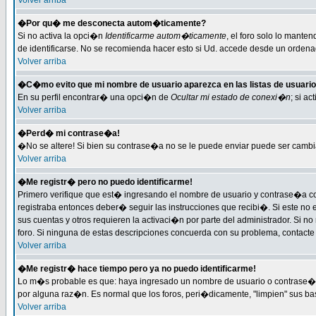
Volver arriba
�Por qu� me desconecta autom�ticamente?
Si no activa la opci�n
Identificarme autom�ticamente
, el foro solo lo mante
de identificarse. No se recomienda hacer esto si Ud. accede desde un ordenado
Volver arriba
�C�mo evito que mi nombre de usuario aparezca en las listas de usuari
En su perfil encontrar� una opci�n de
Ocultar mi estado de conexi�n
; si a
Volver arriba
�Perd� mi contrase�a!
�No se altere! Si bien su contrase�a no se le puede enviar puede ser cambi
Volver arriba
�Me registr� pero no puedo identificarme!
Primero verifique que est� ingresando el nombre de usuario y contrase�a cor
registraba entonces deber� seguir las instrucciones que recibi�. Si este no 
sus cuentas y otros requieren la activaci�n por parte del administrador. Si n
foro. Si ninguna de estas descripciones concuerda con su problema, contacte c
Volver arriba
�Me registr� hace tiempo pero ya no puedo identificarme!
Lo m�s probable es que: haya ingresado un nombre de usuario o contrase�a i
por alguna raz�n. Es normal que los foros, peri�dicamente, "limpien" sus b
Volver arriba