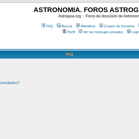
ASTRONOMIA. FOROS ASTROG
Astroguia.org .:. Foros de discusión de Astrono
FAQ
Buscar
Miembros
Grupos de Usuarios
Perfil
Ver tus mensajes privados
Logi
FAQ
conectados?