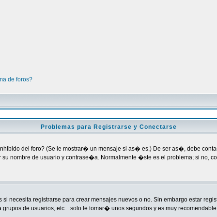
ma de foros?
Problemas para Registrarse y Conectarse
nhibido del foro? (Se le mostrar� un mensaje si as� es.) De ser as�, debe contact
ar su nombre de usuario y contrase�a. Normalmente �ste es el problema; si no, co
si necesita registrarse para crear mensajes nuevos o no. Sin embargo estar regi
a grupos de usuarios, etc... solo le tomar� unos segundos y es muy recomendable