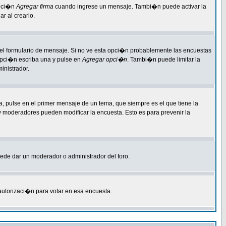
opci�n
Agregar firma
cuando ingrese un mensaje. Tambi�n puede activar la
r al crearlo.
 del formulario de mensaje. Si no ve esta opci�n probablemente las encuestas
 opci�n escriba una y pulse en
Agregar opci�n
. Tambi�n puede limitar la
inistrador.
, pulse en el primer mensaje de un tema, que siempre es el que tiene la
 y moderadores pueden modificar la encuesta. Esto es para prevenir la
puede dar un moderador o administrador del foro.
 autorizaci�n para votar en esa encuesta.