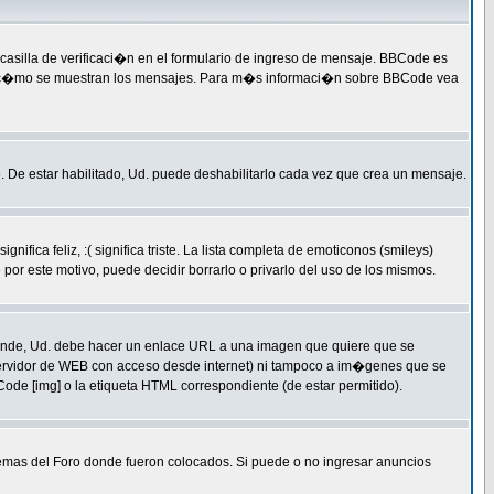
silla de verificaci�n en el formulario de ingreso de mensaje. BBCode es
qu� y c�mo se muestran los mensajes. Para m�s informaci�n sobre BBCode vea
. De estar habilitado, Ud. puede deshabilitarlo cada vez que crea un mensaje.
a feliz, :( significa triste. La lista completa de emoticonos (smileys)
or este motivo, puede decidir borrarlo o privarlo del uso de los mismos.
ende, Ud. debe hacer un enlace URL a una imagen que quiere que se
servidor de WEB con acceso desde internet) ni tampoco a im�genes que se
ode [img] o la etiqueta HTML correspondiente (de estar permitido).
temas del Foro donde fueron colocados. Si puede o no ingresar anuncios