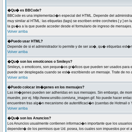
�Qu� es BBCode?
BBCode es una implementaci�n especial del HTML. Depende del administrador
muy similar al HTML: las etiquetas (tags) se escriben entre corchetes [ y 
la gu�a a la que puede acceder desde el formulario de ingreso de mensajes.
Volver arriba
�Puedo usar HTML?
Depende de si el administrador lo permite y de ser as�, qu� etiquetas est�n 
Volver arriba
�Qu� son los emoticonos o Smileys?
Smileys, o emoticons, son peque�os gr�ficos que pueden ser usados para expre
puede ser desplegada cuando se est� escribiendo un mensaje. Trate de no abus
Volver arriba
�Puedo colocar im�genes en los mensajes?
Las im�genes pueden ser adheridas en sus mensajes. Sin embargo, de momen
muestre, por ej. http://www.unsitio.com/una_imagen.gif. No puede hacer en
encuentren tras alg�n mecanismo de autentificaci�n (cuentas de Hotmail o Ya
Volver arriba
�Qu� son los Anuncios?
Los Anuncios usualmente contienen informaci�n importante que los usuarios 
depender� de los permisos que Ud. posea, los cuales son impuestos por el a