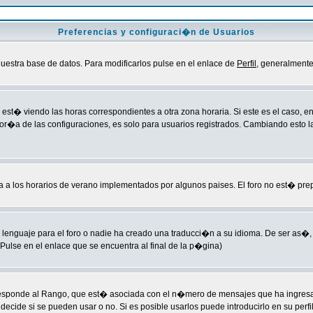
Preferencias y configuraci�n de Usuarios
uestra base de datos. Para modificarlos pulse en el enlace de
Perfil
, generalmente
est� viendo las horas correspondientes a otra zona horaria. Si este es el caso, ent
yor�a de las configuraciones, es solo para usuarios registrados. Cambiando esto 
ba a los horarios de verano implementados por algunos paises. El foro no est� pre
lenguaje para el foro o nadie ha creado una traducci�n a su idioma. De ser as�, 
ulse en el enlace que se encuentra al final de la p�gina)
esponde al Rango, que est� asociada con el n�mero de mensajes que ha ingresado 
cide si se pueden usar o no. Si es posible usarlos puede introducirlo en su perfi