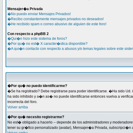
Mensajer�a Privada
�No puedo enviar Mensajes Privados!
�Recibo constantemente mensajes privados no deseados!
�He recibido spam o correo abusivo de alguien de este foro!
Con respecto a phpBB 2
�Qui�n hizo este sistema de foros?
�Por qu� no est� X caracter�stica disponible?
�A qui�n contacto con respecto a abusos y/o temas legales sobre este siste
�Por qu� no puedo identificarme?
�Se ha registrado? Debe registrarse para poder identificarse. �Ha sido Ud. i
ha sido inhibido y a�n as� no puede identificarse entonces vuelva a verific
incorrecta del foro.
Volver arriba
�Por qu� necesito registrarme?
No est� obligado a hacerlo -- depende de los administradores y moderadores 
tener su gr�fico personalizado (avatar), Mensajer�a Privada, subscripci�n 