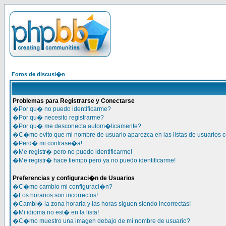
Foros de discusi�n
Problemas para Registrarse y Conectarse
�Por qu� no puedo identificarme?
�Por qu� necesito registrarme?
�Por qu� me desconecta autom�ticamente?
�C�mo evito que mi nombre de usuario aparezca en las listas de usuarios 
�Perd� mi contrase�a!
�Me registr� pero no puedo identificarme!
�Me registr� hace tiempo pero ya no puedo identificarme!
Preferencias y configuraci�n de Usuarios
�C�mo cambio mi configuraci�n?
�Los horarios son incorrectos!
�Cambi� la zona horaria y las horas siguen siendo incorrectas!
�Mi idioma no est� en la lista!
�C�mo muestro una imagen debajo de mi nombre de usuario?