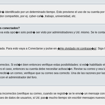
ndr� identificado por un determinado tiempo. Esto previene el uso de su cuenta po
r compartido, por ej. cyber-caf�, trabajo, universidad, etc.
os conectados?
ctiva esta opci�n solo podr� ser visto por administradores y Ud. mismo. Se le cont
ada. Para esto vaya a Conectarse y pulse en
�He olvidado mi contrase�a!
. Siga 
rectos. Si est�n bien entonces verifique estas posibilidades: si est� habilitado
es el caso, entonces su cuenta debe necesitar activaci�n. Revise su correo y vea l
o recibi� un correo, verifique que su correo sea correcto. Una de las razones por
on el administrador del foro.
ncorrectos (verifique su correo, cuando se registr� se le envi� un mensaje con
ases de datos de usuarios, si Ud. pas� mucho tiempo sin escribir mensajes nuevos