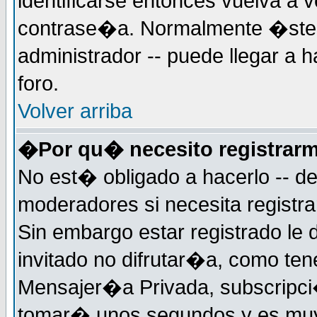
identificarse entonces vuelva a v
contrase�a. Normalmente �ste es
administrador -- puede llegar a 
foro.
Volver arriba
�Por qu� necesito registrar
No est� obligado a hacerlo -- d
moderadores si necesita registr
Sin embargo estar registrado le
invitado no difrutar�a, como ten
Mensajer�a Privada, subscripci�n
tomar� unos segundos y es muy