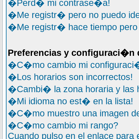
�Perd� mi contrase�a!
�Me registr� pero no puedo ide
�Me registr� hace tiempo pero y
Preferencias y configuraci�n 
�C�mo cambio mi configuraci
�Los horarios son incorrectos!
�Cambi� la zona horaria y las h
�Mi idioma no est� en la lista!
�C�mo muestro una imagen deb
�C�mo cambio mi rango?
Cuando pulso en el enlace para 