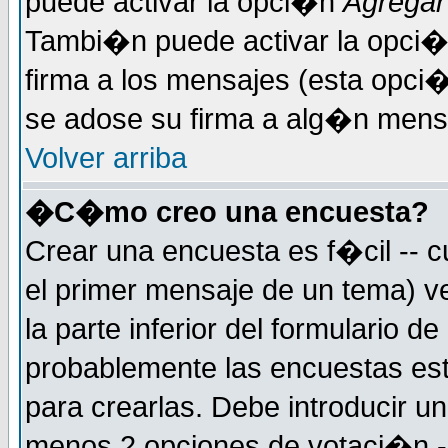
puede activar la opci�n
Agregar
Tambi�n puede activar la opci�
firma a los mensajes (esta opci�
se adose su firma a alg�n mensaj
Volver arriba
�C�mo creo una encuesta?
Crear una encuesta es f�cil -- c
el primer mensaje de un tema) 
la parte inferior del formulario 
probablemente las encuestas es
para crearlas. Debe introducir un
menos 2 opciones de votaci�n -