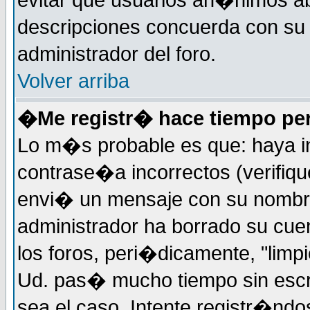
evitar que usuarios an�nimos ab
descripciones concuerda con su 
administrador del foro.
Volver arriba
�Me registr� hace tiempo per
Lo m�s probable es que: haya i
contrase�a incorrectos (verifiqu
envi� un mensaje con su nombre
administrador ha borrado su cue
los foros, peri�dicamente, "limp
Ud. pas� mucho tiempo sin escr
sea el caso. Intente registr�nd