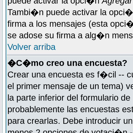
puede activar la opci�n
Agregar
Tambi�n puede activar la opci�
firma a los mensajes (esta opci�
se adose su firma a alg�n mensaj
Volver arriba
�C�mo creo una encuesta?
Crear una encuesta es f�cil -- c
el primer mensaje de un tema) 
la parte inferior del formulario 
probablemente las encuestas es
para crearlas. Debe introducir un
menos 2 opciones de votaci�n -