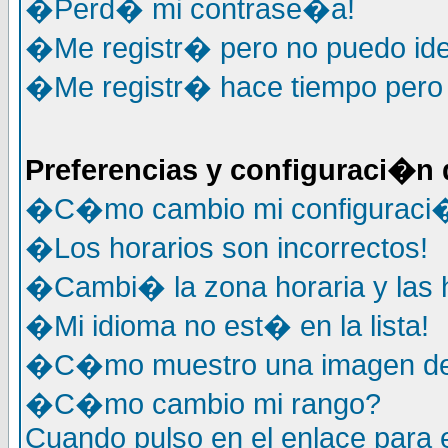
�Perd� mi contrase�a!
�Me registr� pero no puedo ide
�Me registr� hace tiempo pero y
Preferencias y configuraci�n 
�C�mo cambio mi configuraci
�Los horarios son incorrectos!
�Cambi� la zona horaria y las h
�Mi idioma no est� en la lista!
�C�mo muestro una imagen deb
�C�mo cambio mi rango?
Cuando pulso en el enlace para 