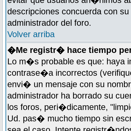
evitar que usuarios an�nimos ab
descripciones concuerda con su 
administrador del foro.
Volver arriba
�Me registr� hace tiempo per
Lo m�s probable es que: haya i
contrase�a incorrectos (verifiqu
envi� un mensaje con su nombre
administrador ha borrado su cue
los foros, peri�dicamente, "limp
Ud. pas� mucho tiempo sin escr
sea el caso. Intente registr�nd