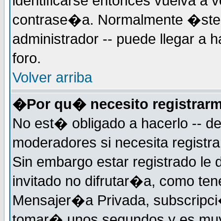
identificarse entonces vuelva a v
contrase�a. Normalmente �ste es
administrador -- puede llegar a 
foro.
Volver arriba
�Por qu� necesito registrar
No est� obligado a hacerlo -- d
moderadores si necesita registr
Sin embargo estar registrado le
invitado no difrutar�a, como ten
Mensajer�a Privada, subscripci�n
tomar� unos segundos y es muy