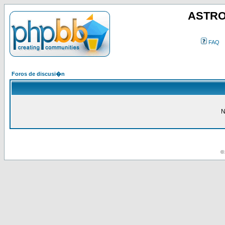
ASTRO
FAQ
Foros de discusi�n
N
© 