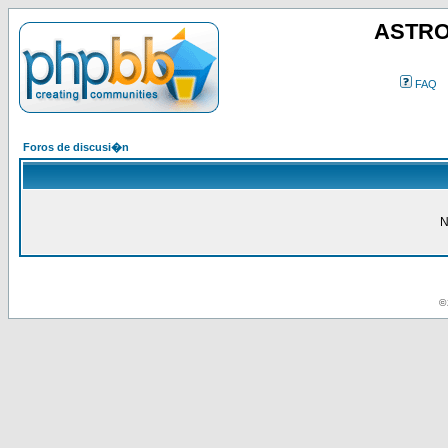
ASTRO
FAQ
Foros de discusi�n
N
© 