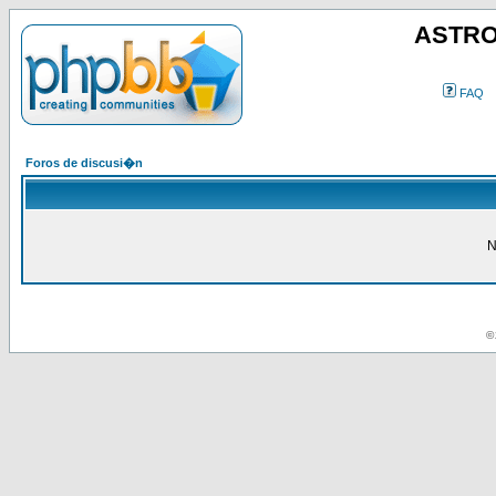
ASTRO
FAQ
Foros de discusi�n
N
© 