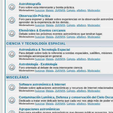
Astrofotografía
Foro sobre esta interesante y bonita práctica.
Moderadores
hueznar
,
Malala
,
JUANAN
,
Calysto
,
alfalben
,
Moderador
Observación Práctica
Foro para exponer y debatir sobre experiencias en la observación astronómica
aprender de la experiencia de los demás.
Moderadores
hueznar
,
Malala
,
JUANAN
,
Calysto
,
alfalben
,
Moderador
Efemérides & Eventos cercanos
Debate sobre los próximos eventos astronómicos que tendran lugar.
Moderadores
hueznar
,
Malala
,
JUANAN
,
Calysto
,
alfalben
,
Moderador
CIENCIA Y TECNOLOGÍA ESPACIAL
Astronáutica & Tecnología Espacial
Para debatir sobre todo lo referente a sondas espaciales, satélites, misiones 
tecnología aeroespacial en general.
Moderadores
hueznar
,
Malala
,
JUANAN
,
Calysto
,
alfalben
,
Moderador
Astrobiología - Exobiología
Foro orientado al debate de esta interesante ciencia
Moderadores
hueznar
,
Malala
,
JUANAN
,
Calysto
,
alfalben
,
Moderador
MISCELÁNEA
Software astronómico & Internet
Debate sobre aplicaciones astronómicas y recursos de Internet relacionados
Moderadores
hueznar
,
Malala
,
JUANAN
,
Calysto
,
alfalben
,
Moderador
Contaminación Lumínica, Defensa y conservación del Cielo Oscu
Dedicado a tratar este delicado tema que cada vez nos aleja más de poder ef
Moderadores
hueznar
,
Malala
,
JUANAN
,
Calysto
,
alfalben
,
Moderador
Agrupaciones astronómicas
Foro para aquellos grupos astronómicos que deseen publicar proyectos, bú