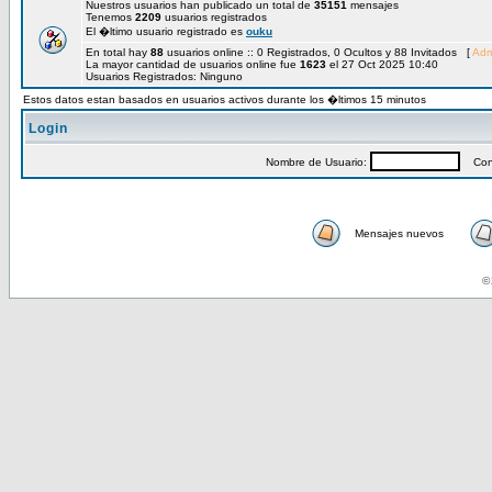
Nuestros usuarios han publicado un total de
35151
mensajes
Tenemos
2209
usuarios registrados
El �ltimo usuario registrado es
ouku
En total hay
88
usuarios online :: 0 Registrados, 0 Ocultos y 88 Invitados [
Adm
La mayor cantidad de usuarios online fue
1623
el 27 Oct 2025 10:40
Usuarios Registrados: Ninguno
Estos datos estan basados en usuarios activos durante los �ltimos 15 minutos
Login
Nombre de Usuario:
Cont
Mensajes nuevos
© 