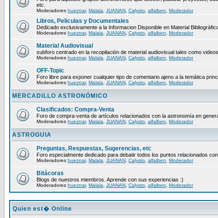
etc.
Moderadores
hueznar
,
Malala
,
JUANAN
,
Calysto
,
alfalben
,
Moderador
Libros, Peliculas y Documentales
Dedicado exclusivamente a la Informacion Disponible en Material Bibliográfico
Moderadores
hueznar
,
Malala
,
JUANAN
,
Calysto
,
alfalben
,
Moderador
Material Audiovisual
subforo centrado en la recopilación de material audiovisual tales como video
Moderadores
hueznar
,
Malala
,
JUANAN
,
Calysto
,
alfalben
,
Moderador
OFF-Topic
Foro libre para exponer cualquier tipo de comentario ajeno a la temática princ
Moderadores
hueznar
,
Malala
,
JUANAN
,
Calysto
,
alfalben
,
Moderador
MERCADILLO ASTRONÓMICO
Clasificados: Compra-Venta
Foro de compra-venta de artículos relacionados con la astronomía en genera
Moderadores
hueznar
,
Malala
,
JUANAN
,
Calysto
,
alfalben
,
Moderador
ASTROGUIA
Preguntas, Respuestas, Sugerencias, etc
Foro especialmente dedicado para debatir todos los puntos relacionados con
Moderadores
hueznar
,
Malala
,
JUANAN
,
Calysto
,
alfalben
,
Moderador
Bitácoras
Blogs de nuestros miembros. Aprende con sus experiencias :)
Moderadores
hueznar
,
Malala
,
JUANAN
,
Calysto
,
alfalben
,
Moderador
Quien est� Online