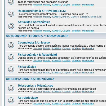
Todo lo relacionado con el espacio profundo
Moderadores
hueznar
,
Malala
,
JUANAN
,
Calysto
,
alfalben
,
Moderador
Radioastronomía & Proyecto S.E.T.I.
La eterna pregunta del astrónomo ...¿estamos solos, o no...?
Moderadores
hueznar
,
Malala
,
JUANAN
,
bribon
,
Calysto
,
alfalben
,
Moderador
Actualidad Astronómica
Foro de debate sobre actualidad astronómica del momento como descubrimie
noticias en general.
Moderadores
hueznar
,
Malala
,
JUANAN
,
Calysto
,
alfalben
,
Moderador
ASTRONOMÍA TEÓRICA Y COSMOLOGÍA
Cosmología & Universo
Foro de debate sobre Formulación de teorias cosmológicas y otras teorias so
Moderadores
hueznar
,
Malala
,
JUANAN
,
Calysto
,
alfalben
,
Moderador
Física cuántica & Relatividad
Debate sobre el famoso postulado de Einstein así como las teorías de la físic
Moderadores
hueznar
,
Malala
,
JUANAN
,
Calysto
,
alfalben
,
Moderador
Física clásica
Foro para debatir temas teóricos o prácticos sobre física clásica ó newtonia
Moderadores
hueznar
,
Malala
,
JUANAN
,
Calysto
,
alfalben
,
Moderador
OBSERVACIÓN ASTRONÓMICA
Telescopios y Prismáticos
Debate general sobre estos preciados instrumentos de observación.
Moderadores
hueznar
,
Malala
,
JUANAN
,
Calysto
,
alfalben
,
Moderador
Astrobricolage
Foro para aquellos que se atreven con la construcción de sus propios acces
Moderadores
hueznar
,
Malala
,
JUANAN
,
Calysto
,
alfalben
,
Moderador