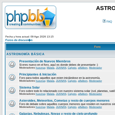
ASTRO
FAQ
Fecha y hora actual: 09 Ago 2026 13:15
Foros de discusi�n
Foro
ASTRONOMÍA BÁSICA
Presentación de Nuevos Miembros
Si eres nuevo en el foro, aquí es donde debes de presentarte :)
Moderadores
hueznar
,
Malala
,
JUANAN
,
Calysto
,
alfalben
,
Moderador
Principiantes & Iniciación
Foro para todos aquellos que esten iniciándose en la astronomía.
Moderadores
hueznar
,
Malala
,
JUANAN
,
Calysto
,
alfalben
,
Moderador
Sistema Solar
Foro sobre todo lo relacionado con nuestro sistema solar (sol, planetas, satéli
Moderadores
hueznar
,
Malala
,
JUANAN
,
Calysto
,
alfalben
,
Moderador
Asteroides, Meteoritos, Cometas y resto de cuerpos menores
Foro de debate sobre aquellos cuerpos menores que residen en nuestros si
Moderadores
hueznar
,
Malala
,
JUANAN
,
Calysto
,
alfalben
,
Moderador
Galaxias, Nebulosas, Novas y resto de cielo profundo