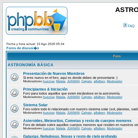
ASTRO
FAQ
Fecha y hora actual: 10 Ago 2026 05:34
Foros de discusi�n
Foro
ASTRONOMÍA BÁSICA
Presentación de Nuevos Miembros
Si eres nuevo en el foro, aquí es donde debes de presentarte :)
Moderadores
hueznar
,
Malala
,
JUANAN
,
Calysto
,
alfalben
,
Moderador
Principiantes & Iniciación
Foro para todos aquellos que esten iniciándose en la astronomía.
Moderadores
hueznar
,
Malala
,
JUANAN
,
Calysto
,
alfalben
,
Moderador
Sistema Solar
Foro sobre todo lo relacionado con nuestro sistema solar (sol, planetas, satéli
Moderadores
hueznar
,
Malala
,
JUANAN
,
Calysto
,
alfalben
,
Moderador
Asteroides, Meteoritos, Cometas y resto de cuerpos menores
Foro de debate sobre aquellos cuerpos menores que residen en nuestros si
Moderadores
hueznar
,
Malala
,
JUANAN
,
Calysto
,
alfalben
,
Moderador
Galaxias, Nebulosas, Novas y resto de cielo profundo