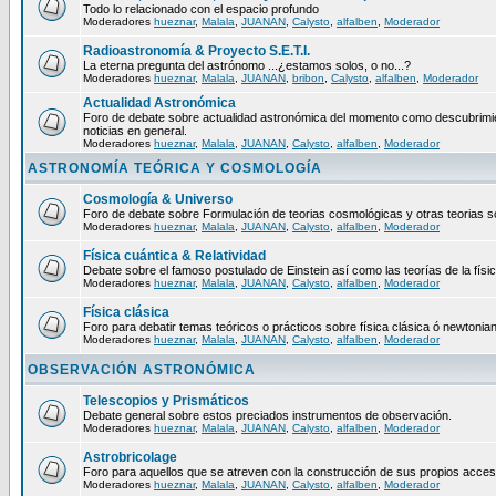
Todo lo relacionado con el espacio profundo
Moderadores
hueznar
,
Malala
,
JUANAN
,
Calysto
,
alfalben
,
Moderador
Radioastronomía & Proyecto S.E.T.I.
La eterna pregunta del astrónomo ...¿estamos solos, o no...?
Moderadores
hueznar
,
Malala
,
JUANAN
,
bribon
,
Calysto
,
alfalben
,
Moderador
Actualidad Astronómica
Foro de debate sobre actualidad astronómica del momento como descubrimie
noticias en general.
Moderadores
hueznar
,
Malala
,
JUANAN
,
Calysto
,
alfalben
,
Moderador
ASTRONOMÍA TEÓRICA Y COSMOLOGÍA
Cosmología & Universo
Foro de debate sobre Formulación de teorias cosmológicas y otras teorias so
Moderadores
hueznar
,
Malala
,
JUANAN
,
Calysto
,
alfalben
,
Moderador
Física cuántica & Relatividad
Debate sobre el famoso postulado de Einstein así como las teorías de la físic
Moderadores
hueznar
,
Malala
,
JUANAN
,
Calysto
,
alfalben
,
Moderador
Física clásica
Foro para debatir temas teóricos o prácticos sobre física clásica ó newtonia
Moderadores
hueznar
,
Malala
,
JUANAN
,
Calysto
,
alfalben
,
Moderador
OBSERVACIÓN ASTRONÓMICA
Telescopios y Prismáticos
Debate general sobre estos preciados instrumentos de observación.
Moderadores
hueznar
,
Malala
,
JUANAN
,
Calysto
,
alfalben
,
Moderador
Astrobricolage
Foro para aquellos que se atreven con la construcción de sus propios acces
Moderadores
hueznar
,
Malala
,
JUANAN
,
Calysto
,
alfalben
,
Moderador