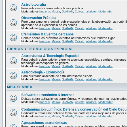
Astrofotografía
Foro sobre esta interesante y bonita práctica.
Moderadores
hueznar
,
Malala
,
JUANAN
,
Calysto
,
alfalben
,
Moderador
Observación Práctica
Foro para exponer y debatir sobre experiencias en la observación astronómica
aprender de la experiencia de los demás.
Moderadores
hueznar
,
Malala
,
JUANAN
,
Calysto
,
alfalben
,
Moderador
Efemérides & Eventos cercanos
Debate sobre los próximos eventos astronómicos que tendran lugar.
Moderadores
hueznar
,
Malala
,
JUANAN
,
Calysto
,
alfalben
,
Moderador
CIENCIA Y TECNOLOGÍA ESPACIAL
Astronáutica & Tecnología Espacial
Para debatir sobre todo lo referente a sondas espaciales, satélites, misiones 
tecnología aeroespacial en general.
Moderadores
hueznar
,
Malala
,
JUANAN
,
Calysto
,
alfalben
,
Moderador
Astrobiología - Exobiología
Foro orientado al debate de esta interesante ciencia
Moderadores
hueznar
,
Malala
,
JUANAN
,
Calysto
,
alfalben
,
Moderador
MISCELÁNEA
Software astronómico & Internet
Debate sobre aplicaciones astronómicas y recursos de Internet relacionados
Moderadores
hueznar
,
Malala
,
JUANAN
,
Calysto
,
alfalben
,
Moderador
Contaminación Lumínica, Defensa y conservación del Cielo Oscu
Dedicado a tratar este delicado tema que cada vez nos aleja más de poder ef
Moderadores
hueznar
,
Malala
,
JUANAN
,
Calysto
,
alfalben
,
Moderador
Agrupaciones astronómicas
Foro para aquellos grupos astronómicos que deseen publicar proyectos, bú