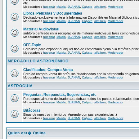
etc.
Moderadores
hueznar
,
Malala
,
JUANAN
,
Calysto
,
alfalben
,
Moderador
Libros, Peliculas y Documentales
Dedicado exclusivamente a la Informacion Disponible en Material Bibliográfico
Moderadores
hueznar
,
Malala
,
JUANAN
,
Calysto
,
alfalben
,
Moderador
Material Audiovisual
subforo centrado en la recopilación de material audiovisual tales como video
Moderadores
hueznar
,
Malala
,
JUANAN
,
Calysto
,
alfalben
,
Moderador
OFF-Topic
Foro libre para exponer cualquier tipo de comentario ajeno a la temática princ
Moderadores
hueznar
,
Malala
,
JUANAN
,
Calysto
,
alfalben
,
Moderador
MERCADILLO ASTRONÓMICO
Clasificados: Compra-Venta
Foro de compra-venta de artículos relacionados con la astronomía en genera
Moderadores
hueznar
,
Malala
,
JUANAN
,
Calysto
,
alfalben
,
Moderador
ASTROGUIA
Preguntas, Respuestas, Sugerencias, etc
Foro especialmente dedicado para debatir todos los puntos relacionados con
Moderadores
hueznar
,
Malala
,
JUANAN
,
Calysto
,
alfalben
,
Moderador
Bitácoras
Blogs de nuestros miembros. Aprende con sus experiencias :)
Moderadores
hueznar
,
Malala
,
JUANAN
,
Calysto
,
alfalben
,
Moderador
Quien est� Online