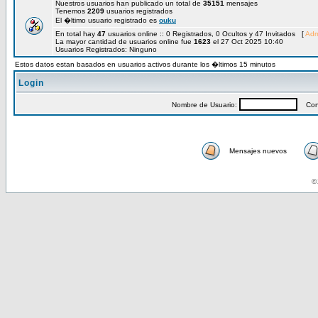
Nuestros usuarios han publicado un total de
35151
mensajes
Tenemos
2209
usuarios registrados
El �ltimo usuario registrado es
ouku
En total hay
47
usuarios online :: 0 Registrados, 0 Ocultos y 47 Invitados [
Adm
La mayor cantidad de usuarios online fue
1623
el 27 Oct 2025 10:40
Usuarios Registrados: Ninguno
Estos datos estan basados en usuarios activos durante los �ltimos 15 minutos
Login
Nombre de Usuario:
Cont
Mensajes nuevos
© 