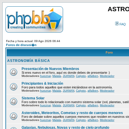
ASTRO
FAQ
Fecha y hora actual: 09 Ago 2026 06:44
Foros de discusi�n
Foro
ASTRONOMÍA BÁSICA
Presentación de Nuevos Miembros
Si eres nuevo en el foro, aquí es donde debes de presentarte :)
Moderadores
hueznar
,
Malala
,
JUANAN
,
Calysto
,
alfalben
,
Moderador
Principiantes & Iniciación
Foro para todos aquellos que esten iniciándose en la astronomía.
Moderadores
hueznar
,
Malala
,
JUANAN
,
Calysto
,
alfalben
,
Moderador
Sistema Solar
Foro sobre todo lo relacionado con nuestro sistema solar (sol, planetas, satéli
Moderadores
hueznar
,
Malala
,
JUANAN
,
Calysto
,
alfalben
,
Moderador
Asteroides, Meteoritos, Cometas y resto de cuerpos menores
Foro de debate sobre aquellos cuerpos menores que residen en nuestros si
Moderadores
hueznar
,
Malala
,
JUANAN
,
Calysto
,
alfalben
,
Moderador
Galaxias, Nebulosas, Novas y resto de cielo profundo