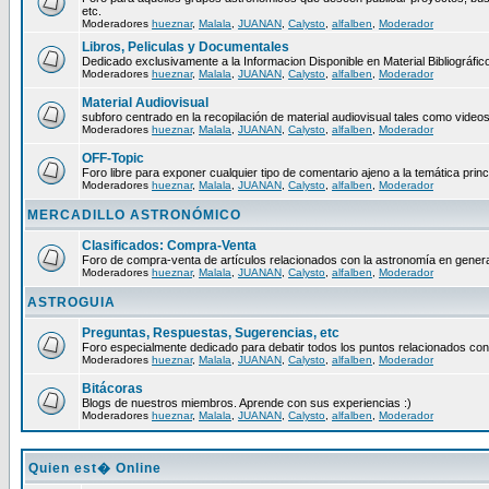
etc.
Moderadores
hueznar
,
Malala
,
JUANAN
,
Calysto
,
alfalben
,
Moderador
Libros, Peliculas y Documentales
Dedicado exclusivamente a la Informacion Disponible en Material Bibliográfico
Moderadores
hueznar
,
Malala
,
JUANAN
,
Calysto
,
alfalben
,
Moderador
Material Audiovisual
subforo centrado en la recopilación de material audiovisual tales como video
Moderadores
hueznar
,
Malala
,
JUANAN
,
Calysto
,
alfalben
,
Moderador
OFF-Topic
Foro libre para exponer cualquier tipo de comentario ajeno a la temática princ
Moderadores
hueznar
,
Malala
,
JUANAN
,
Calysto
,
alfalben
,
Moderador
MERCADILLO ASTRONÓMICO
Clasificados: Compra-Venta
Foro de compra-venta de artículos relacionados con la astronomía en genera
Moderadores
hueznar
,
Malala
,
JUANAN
,
Calysto
,
alfalben
,
Moderador
ASTROGUIA
Preguntas, Respuestas, Sugerencias, etc
Foro especialmente dedicado para debatir todos los puntos relacionados con
Moderadores
hueznar
,
Malala
,
JUANAN
,
Calysto
,
alfalben
,
Moderador
Bitácoras
Blogs de nuestros miembros. Aprende con sus experiencias :)
Moderadores
hueznar
,
Malala
,
JUANAN
,
Calysto
,
alfalben
,
Moderador
Quien est� Online