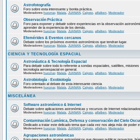
Astrofotografía
Foro sobre esta interesante y bonita práctica.
Moderadores
hueznar
,
Malala
,
JUANAN
,
Calysto
,
alfalben
,
Moderador
Observación Práctica
Foro para exponer y debatir sobre experiencias en la observación astronómica
aprender de la experiencia de los demás.
Moderadores
hueznar
,
Malala
,
JUANAN
,
Calysto
,
alfalben
,
Moderador
Efemérides & Eventos cercanos
Debate sobre los próximos eventos astronómicos que tendran lugar.
Moderadores
hueznar
,
Malala
,
JUANAN
,
Calysto
,
alfalben
,
Moderador
CIENCIA Y TECNOLOGÍA ESPACIAL
Astronáutica & Tecnología Espacial
Para debatir sobre todo lo referente a sondas espaciales, satélites, misiones 
tecnología aeroespacial en general.
Moderadores
hueznar
,
Malala
,
JUANAN
,
Calysto
,
alfalben
,
Moderador
Astrobiología - Exobiología
Foro orientado al debate de esta interesante ciencia
Moderadores
hueznar
,
Malala
,
JUANAN
,
Calysto
,
alfalben
,
Moderador
MISCELÁNEA
Software astronómico & Internet
Debate sobre aplicaciones astronómicas y recursos de Internet relacionados
Moderadores
hueznar
,
Malala
,
JUANAN
,
Calysto
,
alfalben
,
Moderador
Contaminación Lumínica, Defensa y conservación del Cielo Oscu
Dedicado a tratar este delicado tema que cada vez nos aleja más de poder ef
Moderadores
hueznar
,
Malala
,
JUANAN
,
Calysto
,
alfalben
,
Moderador
Agrupaciones astronómicas
Foro para aquellos grupos astronómicos que deseen publicar proyectos, bú