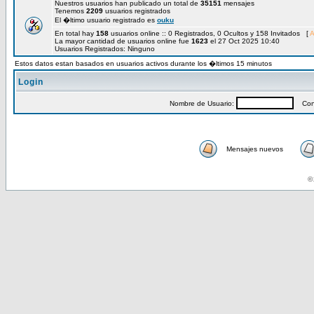
Nuestros usuarios han publicado un total de
35151
mensajes
Tenemos
2209
usuarios registrados
El �ltimo usuario registrado es
ouku
En total hay
158
usuarios online :: 0 Registrados, 0 Ocultos y 158 Invitados [
A
La mayor cantidad de usuarios online fue
1623
el 27 Oct 2025 10:40
Usuarios Registrados: Ninguno
Estos datos estan basados en usuarios activos durante los �ltimos 15 minutos
Login
Nombre de Usuario:
Cont
Mensajes nuevos
© 