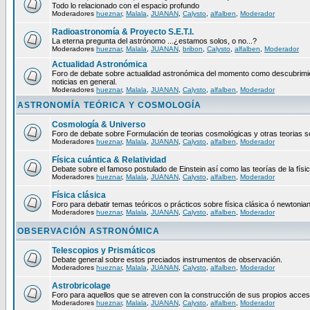
Todo lo relacionado con el espacio profundo
Moderadores
hueznar
,
Malala
,
JUANAN
,
Calysto
,
alfalben
,
Moderador
Radioastronomía & Proyecto S.E.T.I.
La eterna pregunta del astrónomo ...¿estamos solos, o no...?
Moderadores
hueznar
,
Malala
,
JUANAN
,
bribon
,
Calysto
,
alfalben
,
Moderador
Actualidad Astronómica
Foro de debate sobre actualidad astronómica del momento como descubrimie
noticias en general.
Moderadores
hueznar
,
Malala
,
JUANAN
,
Calysto
,
alfalben
,
Moderador
ASTRONOMÍA TEÓRICA Y COSMOLOGÍA
Cosmología & Universo
Foro de debate sobre Formulación de teorias cosmológicas y otras teorias so
Moderadores
hueznar
,
Malala
,
JUANAN
,
Calysto
,
alfalben
,
Moderador
Física cuántica & Relatividad
Debate sobre el famoso postulado de Einstein así como las teorías de la físic
Moderadores
hueznar
,
Malala
,
JUANAN
,
Calysto
,
alfalben
,
Moderador
Física clásica
Foro para debatir temas teóricos o prácticos sobre física clásica ó newtonia
Moderadores
hueznar
,
Malala
,
JUANAN
,
Calysto
,
alfalben
,
Moderador
OBSERVACIÓN ASTRONÓMICA
Telescopios y Prismáticos
Debate general sobre estos preciados instrumentos de observación.
Moderadores
hueznar
,
Malala
,
JUANAN
,
Calysto
,
alfalben
,
Moderador
Astrobricolage
Foro para aquellos que se atreven con la construcción de sus propios acces
Moderadores
hueznar
,
Malala
,
JUANAN
,
Calysto
,
alfalben
,
Moderador