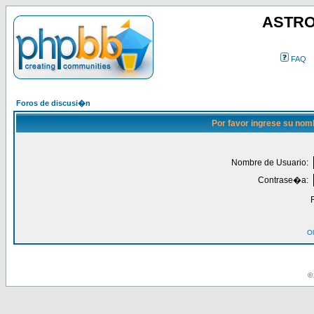
ASTRO
FAQ
Foros de discusi�n
Por favor ingrese su nom
Nombre de Usuario:
Contrase�a:
Ol
© 