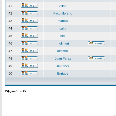
41
Altair
42
Paco Moreno
43
maritxu
44
caliu
45
neil
46
molimori
47
alfacruz
48
Juan Perez
49
JUANAN
50
Enrique
P�gina
1
de
45