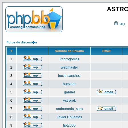
ASTRO
FAQ
Foros de discusi�n
#
Nombre de Usuario
Email
1
Pedrogomez
2
webmaster
3
bucio sanchez
4
hueznar
5
gabriel
6
Astrorok
7
andromeda_sara
8
Javier Collantes
9
fjpt2005