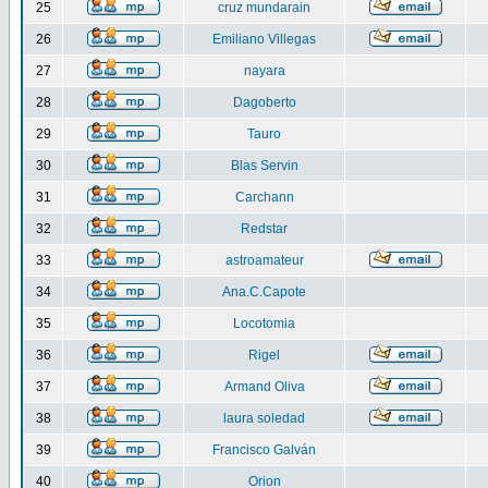
25
cruz mundarain
26
Emiliano Villegas
27
nayara
28
Dagoberto
29
Tauro
30
Blas Servin
31
Carchann
32
Redstar
33
astroamateur
34
Ana.C.Capote
35
Locotomia
36
Rigel
37
Armand Oliva
38
laura soledad
39
Francisco Galván
40
Orion