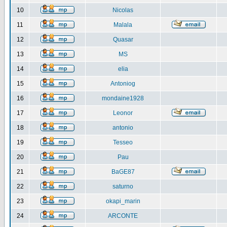
10
Nicolas
11
Malala
12
Quasar
13
MS
14
elia
15
Antoniog
16
mondaine1928
17
Leonor
18
antonio
19
Tesseo
20
Pau
21
BaGE87
22
saturno
23
okapi_marin
24
ARCONTE