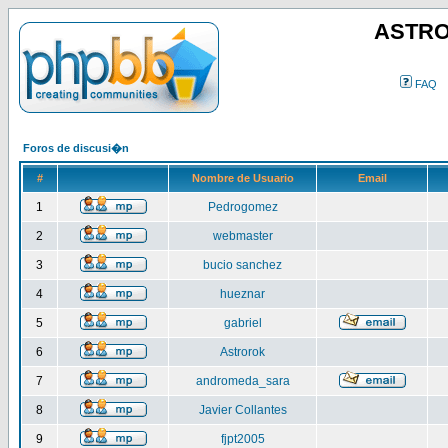
ASTRO
FAQ
Foros de discusi�n
#
Nombre de Usuario
Email
1
Pedrogomez
2
webmaster
3
bucio sanchez
4
hueznar
5
gabriel
6
Astrorok
7
andromeda_sara
8
Javier Collantes
9
fjpt2005