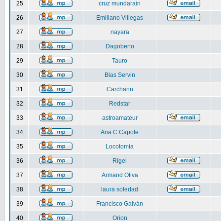
25
cruz mundarain
26
Emiliano Villegas
27
nayara
28
Dagoberto
29
Tauro
30
Blas Servin
31
Carchann
32
Redstar
33
astroamateur
34
Ana.C.Capote
35
Locotomia
36
Rigel
37
Armand Oliva
38
laura soledad
39
Francisco Galván
40
Orion