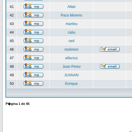
41
Altair
42
Paco Moreno
43
maritxu
44
caliu
45
neil
46
molimori
47
alfacruz
48
Juan Perez
49
JUANAN
50
Enrique
P�gina
1
de
45