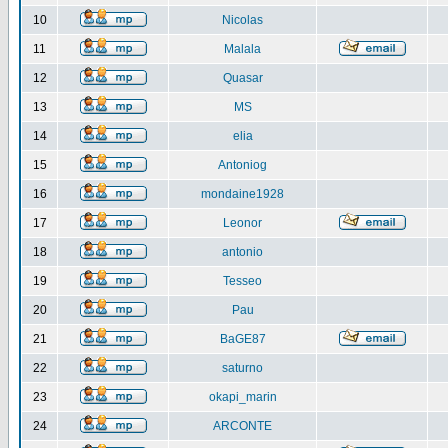
10
Nicolas
11
Malala
12
Quasar
13
MS
14
elia
15
Antoniog
16
mondaine1928
17
Leonor
18
antonio
19
Tesseo
20
Pau
21
BaGE87
22
saturno
23
okapi_marin
24
ARCONTE