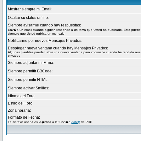
Mostrar siempre mi Email:
Ocultar su status online:
Siempre avisarme cuando hay respuestas:
Env�a un email cuando alguien responde a un tema que Usted ha publicado. Esto puede
siempre que Usted publica un mensaje
Notificarme por nuevos Mensajes Privados:
Desplegar nueva ventana cuando hay Mensajes Privados:
Algunas plantillas pueden abrir una nueva ventana para informarle cuando ha recibido nu
privados
Siempre adjuntar mi Firma:
Siempre permitir BBCode:
Siempre permitir HTML:
Siempre activar Smilies:
Idioma del Foro:
Estilo del Foro:
Zona horaria:
Formato de Fecha:
La sintaxis usada es id�ntica a la funci�n
date()
de PHP