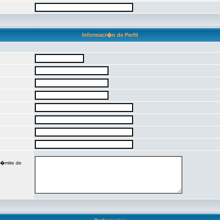
Informaci�n de Perfil
 l�mite de