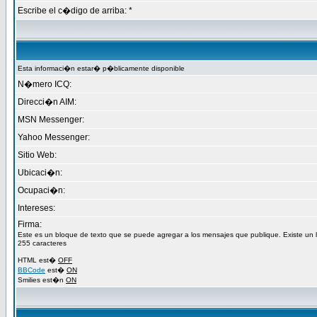
Escribe el c�digo de arriba: *
Esta informaci�n estar� p�blicamente disponible
N�mero ICQ:
Direcci�n AIM:
MSN Messenger:
Yahoo Messenger:
Sitio Web:
Ubicaci�n:
Ocupaci�n:
Intereses:
Firma:
Este es un bloque de texto que se puede agregar a los mensajes que publique. Existe un
255 caracteres
HTML est�
OFF
BBCode
est�
ON
Smilies est�n
ON