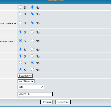
Preferencias
Si
No
Si
No
Si
No
 ser cambiado
Si
No
Si
No
evos mensajes
Si
No
Si
No
Si
No
Si
No