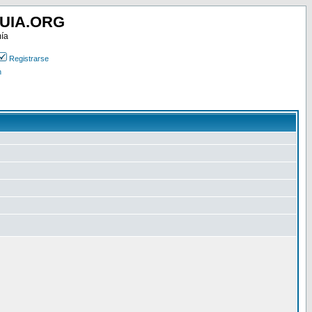
UIA.ORG
mía
Registrarse
n