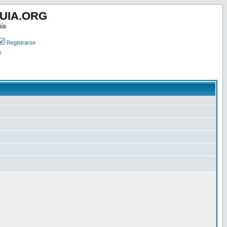
UIA.ORG
mía
Registrarse
n