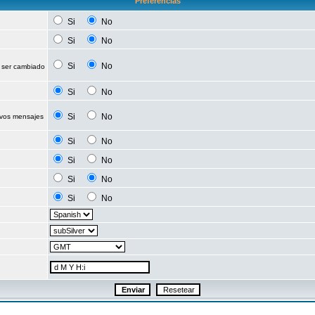
Preferencias
Si
No
Si
No
Si
No
 ser cambiado
Si
No
Si
No
evos mensajes
Si
No
Si
No
Si
No
Si
No