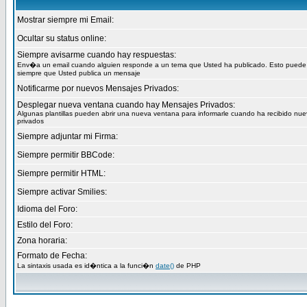
Mostrar siempre mi Email:
Ocultar su status online:
Siempre avisarme cuando hay respuestas:
Env�a un email cuando alguien responde a un tema que Usted ha publicado. Esto puede
siempre que Usted publica un mensaje
Notificarme por nuevos Mensajes Privados:
Desplegar nueva ventana cuando hay Mensajes Privados:
Algunas plantillas pueden abrir una nueva ventana para informarle cuando ha recibido nu
privados
Siempre adjuntar mi Firma:
Siempre permitir BBCode:
Siempre permitir HTML:
Siempre activar Smilies:
Idioma del Foro:
Estilo del Foro:
Zona horaria:
Formato de Fecha:
La sintaxis usada es id�ntica a la funci�n
date()
de PHP