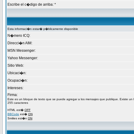
Escribe el c�digo de arriba: *
Esta informaci�n estar� p�blicamente disponible
N�mero ICQ:
Direcci�n AIM:
MSN Messenger:
Yahoo Messenger:
Sitio Web:
Ubicaci�n:
Ocupaci�n:
Intereses:
Firma:
Este es un bloque de texto que se puede agregar a los mensajes que publique. Existe un
255 caracteres
HTML est�
OFF
BBCode
est�
ON
Smilies est�n
ON