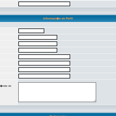
Informaci�n de Perfil
 l�mite de