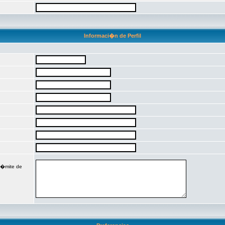
Informaci�n de Perfil
 l�mite de