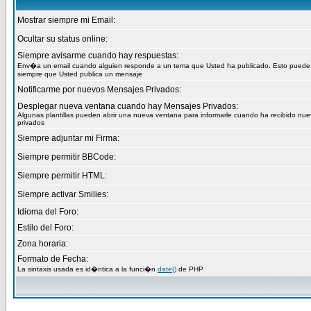
Mostrar siempre mi Email:
Ocultar su status online:
Siempre avisarme cuando hay respuestas:
Env�a un email cuando alguien responde a un tema que Usted ha publicado. Esto puede
siempre que Usted publica un mensaje
Notificarme por nuevos Mensajes Privados:
Desplegar nueva ventana cuando hay Mensajes Privados:
Algunas plantillas pueden abrir una nueva ventana para informarle cuando ha recibido nu
privados
Siempre adjuntar mi Firma:
Siempre permitir BBCode:
Siempre permitir HTML:
Siempre activar Smilies:
Idioma del Foro:
Estilo del Foro:
Zona horaria:
Formato de Fecha:
La sintaxis usada es id�ntica a la funci�n
date()
de PHP