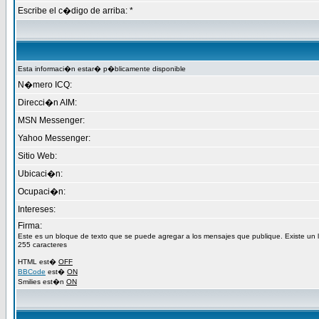
Escribe el c�digo de arriba: *
Esta informaci�n estar� p�blicamente disponible
N�mero ICQ:
Direcci�n AIM:
MSN Messenger:
Yahoo Messenger:
Sitio Web:
Ubicaci�n:
Ocupaci�n:
Intereses:
Firma:
Este es un bloque de texto que se puede agregar a los mensajes que publique. Existe un
255 caracteres
HTML est�
OFF
BBCode
est�
ON
Smilies est�n
ON