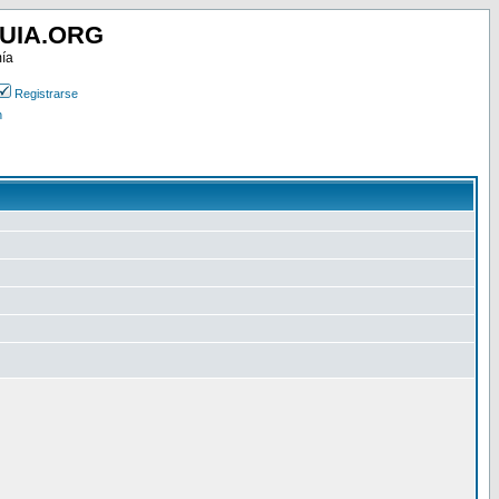
UIA.ORG
mía
Registrarse
n