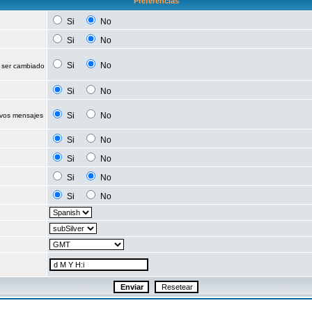
Preferencias
Si
No
Si
No
Si
No
 ser cambiado
Si
No
Si
No
evos mensajes
Si
No
Si
No
Si
No
Si
No