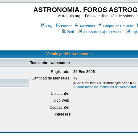
ASTRONOMIA. FOROS ASTROG
Astroguia.org .:. Foros de discusión de Astrono
FAQ
Buscar
Miembros
Grupos de Usuarios
Perfil
Ver tus mensajes privados
Logi
Viendo perfil :: webmaster
Todo sobre webmaster
Registrado:
29 Ene 2005
Cantidad de Mensajes:
79
[0.22% del total / 0.01 mensajes por d�a]
Buscar todos los mensajes de webmaster
Ubicaci�n:
Sitio Web:
Ocupaci�n:
Intereses: