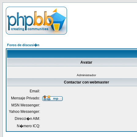
Foros de discusi�n
Avatar
Administrador
Contactar con webmaster
Email:
Mensaje Privado:
MSN Messenger:
Yahoo Messenger:
Direcci�n AIM:
N�mero ICQ: