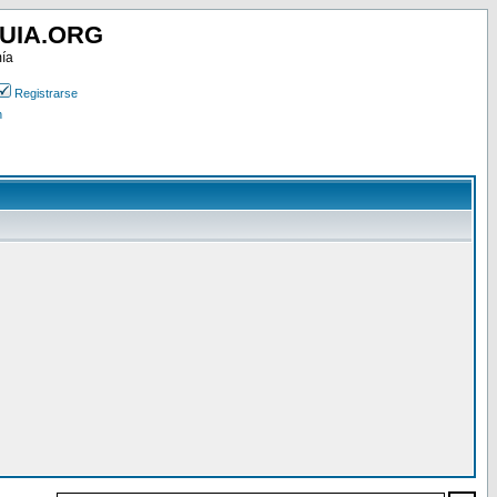
UIA.ORG
mía
Registrarse
n