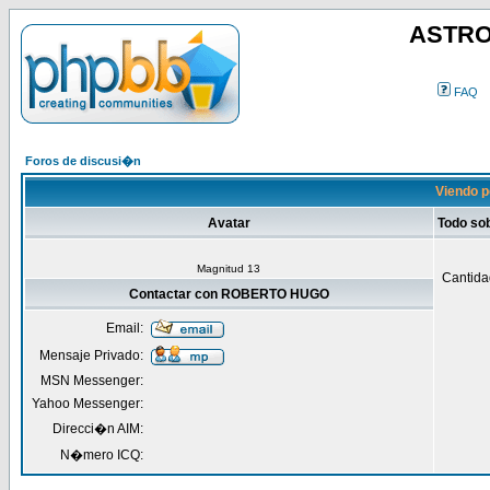
ASTRO
FAQ
Foros de discusi�n
Viendo 
Avatar
Todo s
Magnitud 13
Cantida
Contactar con ROBERTO HUGO
Email:
Mensaje Privado:
MSN Messenger:
Yahoo Messenger:
Direcci�n AIM:
N�mero ICQ: