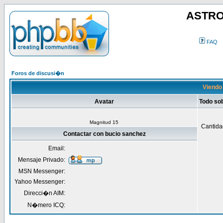
ASTRO
FAQ
Foros de discusi�n
Viendo 
Avatar
Todo so
Magnitud 15
Cantida
Contactar con bucio sanchez
Email:
Mensaje Privado:
MSN Messenger:
Yahoo Messenger:
Direcci�n AIM:
N�mero ICQ: