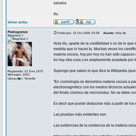
saludos
illu
Volver arriba
Pedrogomez
Publicado: 15 Oct 2006 20:59
Asunto
: Hola illu
Magnitud 1
Hola illu, aparte de la credibilidad o no de lo q
medida que lo haces tu. Muchas veces los científ
materia oscura, hoy por hoy no han sido capaces d
ho hay otra cosa y es ampliamente aceptada por to
Supongo que sabes lo que dice la Wikipedia (que 
Registrado: 01 Ene 1970
Mensajes: 2001
Ubicaci�n: Tenerife
"En cosmología se denomina materia oscura a part
electromagnético con los medios técnicos actuales 
del fondo cósmico de microondas. No se debe confu
Es decir que puede deducirse más a partir de los e
Las pruebas más evidentes son:
Las evidencias de la existencia de la materia oscu