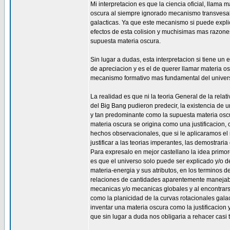
Mi interpretacion es que la ciencia oficial, llama m
oscura al siempre ignorado mecanismo transvesa
galacticas. Ya que este mecanismo si puede expli
efectos de esta colision y muchisimas mas razones
supuesta materia oscura.
Sin lugar a dudas, esta interpretacion si tiene un e
de apreciacion y es el de querer llamar materia o
mecanismo formativo mas fundamental del univer
La realidad es que ni la teoria General de la relativ
del Big Bang pudieron predecir, la existencia de 
y tan predominante como la supuesta materia osc
materia oscura se origina como una justificacion
hechos observacionales, que si le aplicaramos el 
justificar a las teorias imperantes, las demostraria
Para expresalo en mejor castellano la idea primor
es que el universo solo puede ser explicado y/o de
materia-energia y sus atributos, en los terminos de
relaciones de cantidades aparentemente manejabl
mecanicas y/o mecanicas globales y al encontrars
como la planicidad de la curvas rotacionales galac
inventar una materia oscura como la justificacion
que sin lugar a duda nos obligaria a rehacer casi t