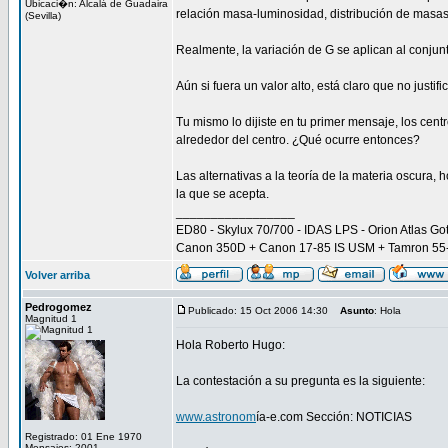
Ubicaci�n: Alcalá de Guadaira
relación masa-luminosidad, distribución de masas 
(Sevilla)
Realmente, la variación de G se aplican al conjun
Aún si fuera un valor alto, está claro que no justi
Tu mismo lo dijiste en tu primer mensaje, los cen
alrededor del centro. ¿Qué ocurre entonces?
Las alternativas a la teoría de la materia oscura,
la que se acepta.
_________________
ED80 - Skylux 70/700 - IDAS LPS - Orion Atlas Go
Canon 350D + Canon 17-85 IS USM + Tamron 5
Volver arriba
Pedrogomez
Publicado: 15 Oct 2006 14:30
Asunto
: Hola
Magnitud 1
Hola Roberto Hugo:
La contestación a su pregunta es la siguiente:
www.astronom
ía-e.com Sección: NOTICIAS
Registrado: 01 Ene 1970
Mensajes: 2001