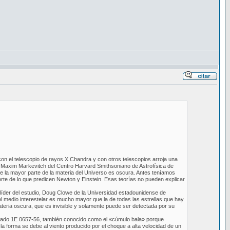
on el telescopio de rayos X Chandra y con otros telescopios arroja una
e Maxim Markevitch del Centro Harvard Smithsoniano de Astrofísica de
e la mayor parte de la materia del Universo es oscura. Antes teníamos
erte de lo que predicen Newton y Einstein. Esas teorías no pueden explicar
 líder del estudio, Doug Clowe de la Universidad estadounidense de
el medio interestelar es mucho mayor que la de todas las estrellas que hay
teria oscura, que es invisible y solamente puede ser detectada por su
amado 1E 0657-56, también conocido como el «cúmulo bala» porque
 forma se debe al viento producido por el choque a alta velocidad de un