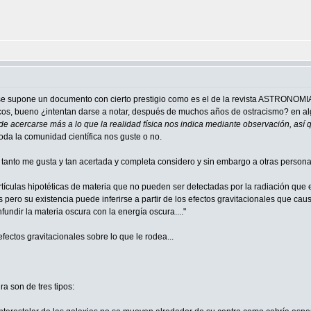
ue se supone un documento con cierto prestigio como es el de la revista ASTRONOMIA
icos, bueno ¿intentan darse a notar, después de muchos años de ostracismo? en a
e acercarse más a lo que la realidad física nos indica mediante observación, así q
da la comunidad científica nos guste o no.
tanto me gusta y tan acertada y completa considero y sin embargo a otras personas
ículas hipotéticas de materia que no pueden ser detectadas por la radiación que e
pero su existencia puede inferirse a partir de los efectos gravitacionales que caus
ndir la materia oscura con la energía oscura...."
fectos gravitacionales sobre lo que le rodea...
ra son de tres tipos: