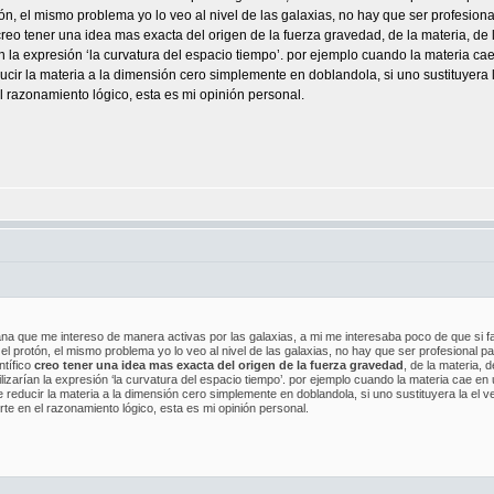
ón, el mismo problema yo lo veo al nivel de las galaxias, no hay que ser profesiona
creo tener una idea mas exacta del origen de la fuerza gravedad, de la materia, de l
n la expresión ‘la curvatura del espacio tiempo’. por ejemplo cuando la materia ca
cir la materia a la dimensión cero simplemente en doblandola, si uno sustituyera la
l razonamiento lógico, esta es mi opinión personal.
que me intereso de manera activas por las galaxias, a mi me interesaba poco de que si fal
el protón, el mismo problema yo lo veo al nivel de las galaxias, no hay que ser profesional pa
ntífico
creo tener una idea mas exacta del origen de la fuerza gravedad
, de la materia, 
izarían la expresión ‘la curvatura del espacio tiempo’. por ejemplo cuando la materia cae en
reducir la materia a la dimensión cero simplemente en doblandola, si uno sustituyera la el v
te en el razonamiento lógico, esta es mi opinión personal.