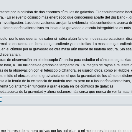
amente por la colisión de dos enormes cúmulos de galaxias. El descubrimiento hech
cura. «Es el evento cósmico más energético que conocemos aparte del Big Bang», d
a investigación. Las observaciones arrojan la evidencia más contundente acerca d
usieron teorías alternativas en las que la gravedad a escala intergaláctica es más
lo, por lo que queríamos saber si había algún fallo en nuestra apreciación», dic
rmal se encuentra en forma de gas caliente y de estrellas. La masa del gas calient
a en el cúmulo por la gravedad de otra masa aún mayor de materia oscura. Sin esa 
 dispersarían.
oras de observación en el telescopio Chandra para estudiar el cúmulo de galaxi
e bala, a 100 millones de grados de temperatura. La imagen de rayos X muestra qu
e la observación con el telescopio Chandra, se usaron otros, como el Hubble, el
se midió el efecto de lente gravitatoria en el que la gravedad de los cúmulos distor
sta a la teoría de la existencia de materia oscura pero no a las teorías alternativas
Sistema Solar también funciona a gran escala en los cúmulos de galaxias.
da acerca de la gravedad y ahora estamos más cerca que nunca de ver la materia
intereso de manera activas por las galaxias, a mi me interesaba poco de que si 