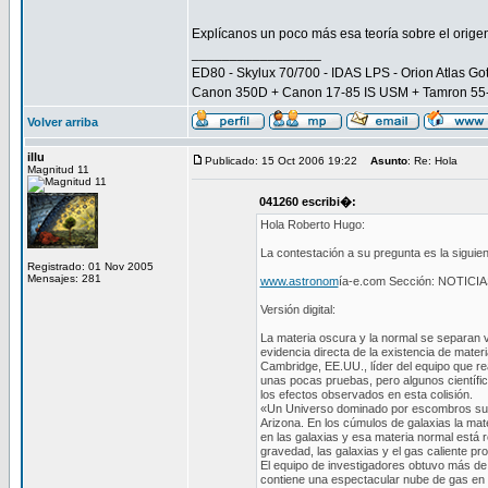
Explícanos un poco más esa teoría sobre el origen
_________________
ED80 - Skylux 70/700 - IDAS LPS - Orion Atlas Go
Canon 350D + Canon 17-85 IS USM + Tamron 5
Volver arriba
illu
Publicado: 15 Oct 2006 19:22
Asunto
: Re: Hola
Magnitud 11
041260 escribi�:
Hola Roberto Hugo:
La contestación a su pregunta es la siguien
Registrado: 01 Nov 2005
Mensajes: 281
www.astronom
ía-e.com Sección: NOTICIA
Versión digital:
La materia oscura y la normal se separan v
evidencia directa de la existencia de mat
Cambridge, EE.UU., líder del equipo que re
unas pocas pruebas, pero algunos científic
los efectos observados en esta colisión.
«Un Universo dominado por escombros suena 
Arizona. En los cúmulos de galaxias la mat
en las galaxias y esa materia normal está 
gravedad, las galaxias y el gas caliente pr
El equipo de investigadores obtuvo más de
contiene una espectacular nube de gas en f