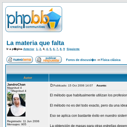
La materia que falta
Ir a p�gina
Anterior
1
,
2
,
3
,
4
,
5
,
6
,
7
,
8
,
9
Siguiente
Foros de discusi�n
->
Física clásica
Autor
JandroChan
Publicado: 15 Oct 2006 14:07
Asunto
:
Magnitud 4
El método que habitualmente utilizan los profesion
El método no es del todo exacto, pero da una idea
Eso se aplica con bastante éxito en nuestro sistem
Registrado: 11 Jun 2006
Mensajes: 905
La obtención de masas para otras estrellas depe