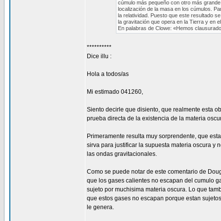
cúmulo más pequeño con otro más grande. A
localización de la masa en los cúmulos. Para
la relatividad. Puesto que este resultado se
la gravitación que opera en la Tierra y en 
En palabras de Clowe: «Hemos clausurado 
**********
Dice illu :
Hola a todos/as
Mi estimado 041260,
Siento decirle que disiento, que realmente esta 
prueba directa de la existencia de la materia oscu
Primeramente resulta muy sorprendente, que esta 
sirva para justificar la supuesta materia oscura y 
las ondas gravitacionales.
Como se puede notar de este comentario de Doug
que los gases calientes no escapan del cumulo ga
sujeto por muchisima materia oscura. Lo que tamb
que estos gases no escapan porque estan sujeto
le genera.