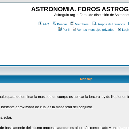
ASTRONOMIA. FOROS ASTROG
Astroguia.org .:. Foros de discusión de Astrono
FAQ
Buscar
Miembros
Grupos de Usuarios
Perfil
Ver tus mensajes privados
Logi
Mensaje
ales para determinar la masa de un cuerpo es aplicar la tercera ley de Kepler en f
 bastante aproximada de cuál es la masa total del conjunto.
a solar.
nde basicamente del mismo proceso, aunque es algo más complicado y en algunos 