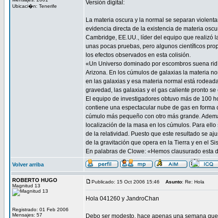
Versión digital:
Ubicaci�n: Tenerife
La materia oscura y la normal se separan violent
evidencia directa de la existencia de materia os
Cambridge, EE.UU., líder del equipo que realizó l
unas pocas pruebas, pero algunos científicos prop
los efectos observados en esta colisión.
«Un Universo dominado por escombros suena ridícu
Arizona. En los cúmulos de galaxias la materia no
en las galaxias y esa materia normal está rodead
gravedad, las galaxias y el gas caliente pronto se
El equipo de investigadores obtuvo más de 100 h
contiene una espectacular nube de gas en forma d
cúmulo más pequeño con otro más grande. Además d
localización de la masa en los cúmulos. Para ello 
de la relatividad. Puesto que este resultado se aju
de la gravitación que opera en la Tierra y en el 
En palabras de Clowe: «Hemos clausurado esta du
Volver arriba
ROBERTO HUGO
Publicado: 15 Oct 2006 15:46
Asunto
: Re: Hola
Magnitud 13
Hola 041260 y JandroChan
Registrado: 01 Feb 2006
Mensajes: 57
Debo ser modesto, hace apenas una semana que me 