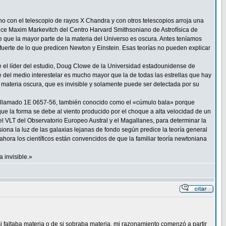
o con el telescopio de rayos X Chandra y con otros telescopios arroja una
ice Maxim Markevitch del Centro Harvard Smithsoniano de Astrofísica de
e que la mayor parte de la materia del Universo es oscura. Antes teníamos
 fuerte de lo que predicen Newton y Einstein. Esas teorías no pueden explicar
e el líder del estudio, Doug Clowe de la Universidad estadounidense de
e del medio interestelar es mucho mayor que la de todas las estrellas que hay
materia oscura, que es invisible y solamente puede ser detectada por su
as llamado 1E 0657-56, también conocido como el «cúmulo bala» porque
e la forma se debe al viento producido por el choque a alta velocidad de un
 VLT del Observatorio Europeo Austral y el Magallanes, para determinar la
siona la luz de las galaxias lejanas de fondo según predice la teoría general
, ahora los científicos están convencidos de que la familiar teoría newtoniana
 invisible.»
faltaba materia o de si sobraba materia, mi razonamiento comenzó a partir