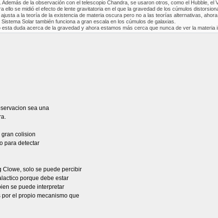
demás de la observación con el telescopio Chandra, se usaron otros, como el Hubble, el VL
 ello se midió el efecto de lente gravitatoria en el que la gravedad de los cúmulos distorsion
 ajusta a la teoría de la existencia de materia oscura pero no a las teorías alternativas, ahor
el Sistema Solar también funciona a gran escala en los cúmulos de galaxias.
esta duda acerca de la gravedad y ahora estamos más cerca que nunca de ver la materia in
observacion sea una
ra.
gran colision
no para detectar
 Clowe, solo se puede percibir
lactico porque debe estar
ien se puede interpretar
s por el propio mecanismo que