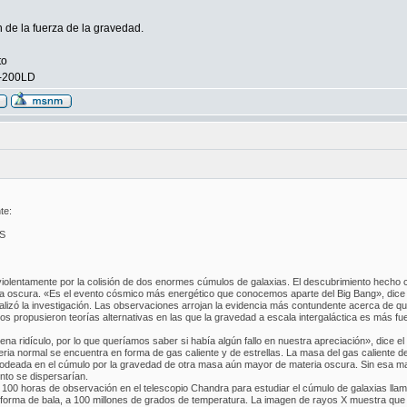
 de la fuerza de la gravedad.
to
5-200LD
te:
S
iolentamente por la colisión de dos enormes cúmulos de galaxias. El descubrimiento hecho c
eria oscura. «Es el evento cósmico más energético que conocemos aparte del Big Bang», dic
alizó la investigación. Las observaciones arrojan la evidencia más contundente acerca de qu
os propusieron teorías alternativas en las que la gravedad a escala intergaláctica es más fu
ridículo, por lo que queríamos saber si había algún fallo en nuestra apreciación», dice el
eria normal se encuentra en forma de gas caliente y de estrellas. La masa del gas caliente d
rodeada en el cúmulo por la gravedad de otra masa aún mayor de materia oscura. Sin esa ma
onto se dispersarían.
 100 horas de observación en el telescopio Chandra para estudiar el cúmulo de galaxias ll
orma de bala, a 100 millones de grados de temperatura. La imagen de rayos X muestra que la