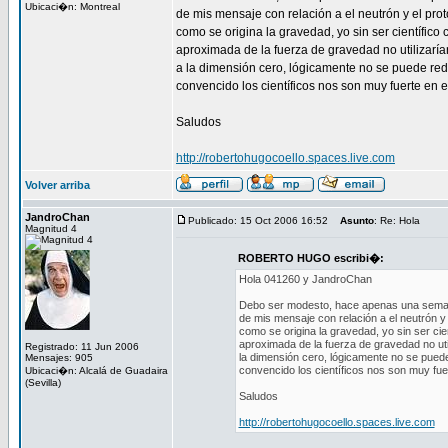
Ubicaci�n: Montreal
de mis mensaje con relación a el neutrón y el prot
como se origina la gravedad, yo sin ser científico 
aproximada de la fuerza de gravedad no utilizaría
a la dimensión cero, lógicamente no se puede redu
convencido los científicos nos son muy fuerte en e
Saludos
http://robertohugocoello.spaces.live.com
Volver arriba
JandroChan
Publicado: 15 Oct 2006 16:52
Asunto
: Re: Hola
Magnitud 4
ROBERTO HUGO escribi�:
Hola 041260 y JandroChan
Debo ser modesto, hace apenas una semana 
de mis mensaje con relación a el neutrón y 
como se origina la gravedad, yo sin ser cie
aproximada de la fuerza de gravedad no util
Registrado: 11 Jun 2006
la dimensión cero, lógicamente no se puede 
Mensajes: 905
convencido los científicos nos son muy fuer
Ubicaci�n: Alcalá de Guadaira
(Sevilla)
Saludos
http://robertohugocoello.spaces.live.com