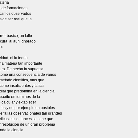
ateria
l de formaciones
car los observados
 de ser real que la
rror basico, un fallo
scura, al aun ignorado
so.
idad, ni la teoria
una materia tan importante
ura. De hecho la supuesta
, como una consecuencia de varios
metodo cientifico, mas que
 como insuficientes y falsas.
dial que predomina en la ciencia
scrito en terminos de la
 calcular y extablecer
es y no por ejemplo en posibles
e fallas observacionales tan grandes
ticas etc, entonces se tiene que
 y resolucion de un gran problema
oda la ciencia.